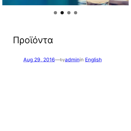
Προϊόντα
Aug 29, 2016
—
admin
in
English
by