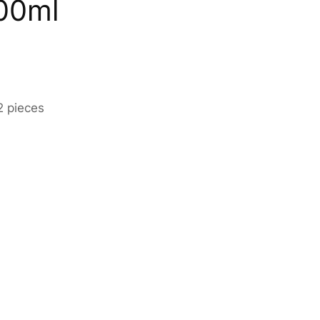
00ml
2 pieces