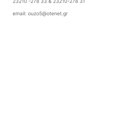
23210 -278 33 & 23210-278 31
email: ouzo5@otenet.gr